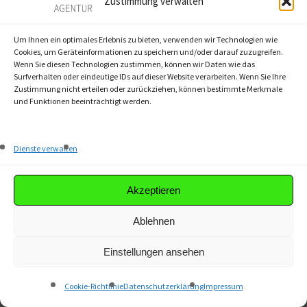
Zustimmung verwalten
Um Ihnen ein optimales Erlebnis zu bieten, verwenden wir Technologien wie
Cookies, um Geräteinformationen zu speichern und/oder darauf zuzugreifen.
Wenn Sie diesen Technologien zustimmen, können wir Daten wie das
Surfverhalten oder eindeutige IDs auf dieser Website verarbeiten. Wenn Sie Ihre
Playbook: Was Google will
Zustimmung nicht erteilen oder zurückziehen, können bestimmte Merkmale
und Funktionen beeinträchtigt werden.
Erhalte grundlegendes SEO-Wissen für
Texter:innen und Online-Redakteur:innen
Dienste verwalten
Inklusive unseren persönlichen
Empfehlungen für die Texterstellung, die
Akzeptieren
deine Rankingchancen deutlich erhöhen
Ablehnen
Einstellungen ansehen
JETZT FÜR 47 € KAUFEN
Cookie-Richtlinie
Datenschutzerklärung
Impressum