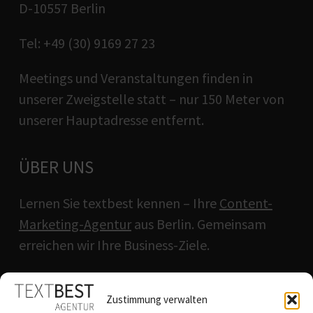
D-10557 Berlin
Tel: +49 (30) 9169 27 23
Meetings und Veranstaltungen finden in
unserer Zweigstelle statt – nur 150 Meter von
unserer Hauptadresse entfernt.
ÜBER UNS
Lernen Sie textbest kennen – Ihre
Content-
Marketing-Agentur
aus Berlin. Gemeinsam
erreichen wir Ihre Business-Ziele.
QUICKLINKS
Zustimmung verwalten