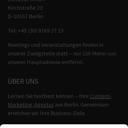
Kirchstraße 23
D-10557 Berlin
Tel: +49 (30) 9169 27 23
Meetings und Veranstaltungen finden in
unserer Zweigstelle statt – nur 150 Meter von
unserer Hauptadresse entfernt.
ÜBER UNS
Lernen Sie textbest kennen – Ihre
Content-
Marketing-Agentur
aus Berlin. Gemeinsam
erreichen wir Ihre Business-Ziele.