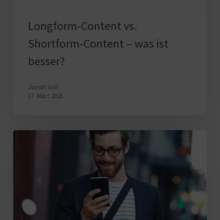
besser?
Longform-Content vs.
Shortform-Content – was ist
besser?
Jonah Voit
17. März 2026
Unternehmensstark:
E-
Mail-
Kampagnen,
die
sich