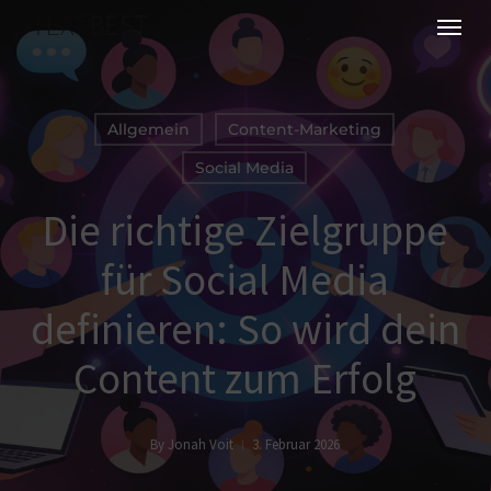
Skip
Menu
to
main
content
Allgemein
Content-Marketing
Social Media
Die richtige Zielgruppe
für Social Media
definieren: So wird dein
Content zum Erfolg
By
Jonah Voit
3. Februar 2026