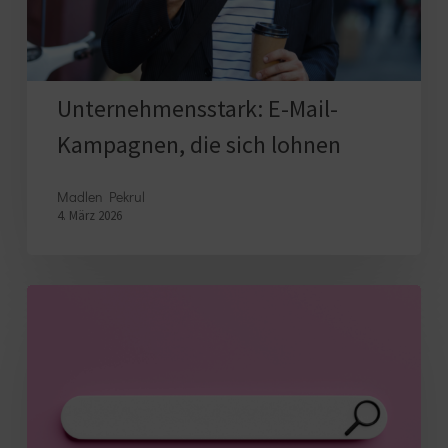
lohnen
Unternehmensstark: E-Mail-
Kampagnen, die sich lohnen
Madlen Pekrul
4. März 2026
Keywords
finden:
Schritt-
für-
Schritt-