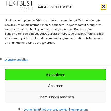
QUICKLINKS
Zustimmung verwalten
Agentur
Um Ihnen ein optimales Erlebnis zu bieten, verwenden wir Technologien wie
Textbest-Prinzip
Cookies, um Geräteinformationen zu speichern und/oder darauf zuzugreifen.
Wenn Sie diesen Technologien zustimmen, können wir Daten wie das
Workshops
Surfverhalten oder eindeutige IDs auf dieser Website verarbeiten. Wenn Sie Ihre
Referenzen
Zustimmung nicht erteilen oder zurückziehen, können bestimmte Merkmale
und Funktionen beeinträchtigt werden.
Akademie
Dienste verwalten
Magazin
Karriere
Akzeptieren
Ablehnen
Einstellungen ansehen
© textbest GmbH
linkedin
instagram
Cookie-Richtlinie
Datenschutzerklärung
Impressum