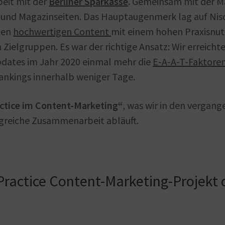
eit mit der
Berliner Sparkasse
. Gemeinsam mit der Ma
 und Magazinseiten. Das Hauptaugenmerk lag auf Nis
lten
hochwertigen Content
mit einem hohen Praxisnut
 Zielgruppen. Es war der richtige Ansatz: Wir erreich
pdates im Jahr 2020 einmal mehr die
E-A-A-T-Faktore
ankings innerhalb weniger Tage.
actice im Content-Marketing“
, was wir in den vergan
lgreiche Zusammenarbeit abläuft.
 Practice Content-Marketing-Projekt 