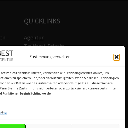
QUICKLINKS
en –
Agentur
Textbest-Prinzip
einsam
Workshops
Zustimmung verwalten
s-Ziele.
Referenzen
 optimales Erlebnis zu bieten, verwenden wir Technologien wie Cookies, um
Akademie
ationen zu speichern und/oder darauf zuzugreifen. Wenn Sie diesen Technologien
önnen wir Daten wie das Surfverhalten oder eindeutige IDs auf dieser Website
 Wenn Sie Ihre Zustimmung nicht erteilen oder zurückziehen, können bestimmte
Magazin
 Funktionen beeinträchtigt werden.
Karriere
alten