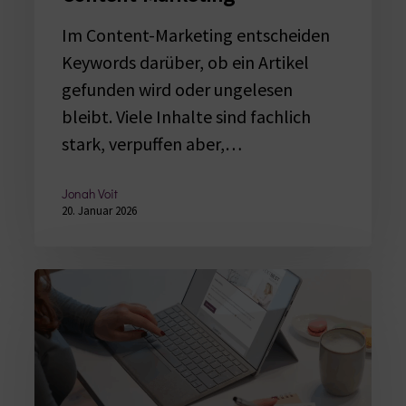
Im Content-Marketing entscheiden
Keywords darüber, ob ein Artikel
gefunden wird oder ungelesen
bleibt. Viele Inhalte sind fachlich
stark, verpuffen aber,…
Jonah Voit
20. Januar 2026
Die
wichtigsten
Textsorten
im
Content-