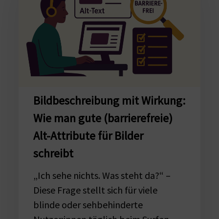
Wirkung:
Wie
man
gute
(barrierefreie)
Alt-
Attribute
Bildbeschreibung mit Wirkung:
für
Wie man gute (barrierefreie)
Bilder
schreibt
Alt-Attribute für Bilder
schreibt
„Ich sehe nichts. Was steht da?“ –
Diese Frage stellt sich für viele
blinde oder sehbehinderte