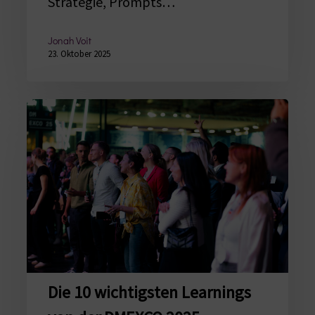
Strategie, Prompts…
Jonah Voit
23. Oktober 2025
Die
10
wichtigsten
Learnings
von
der
DMEXCO
2025
Die 10 wichtigsten Learnings