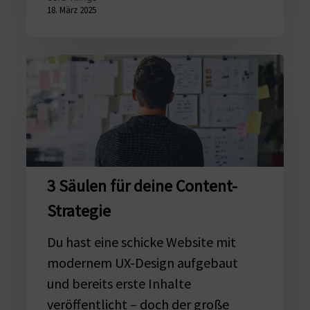
18. März 2025
3
Säulen
für
deine
Content-
Strategie
3 Säulen für deine Content-
Strategie
Du hast eine schicke Website mit
modernem UX-Design aufgebaut
und bereits erste Inhalte
veröffentlicht – doch der große