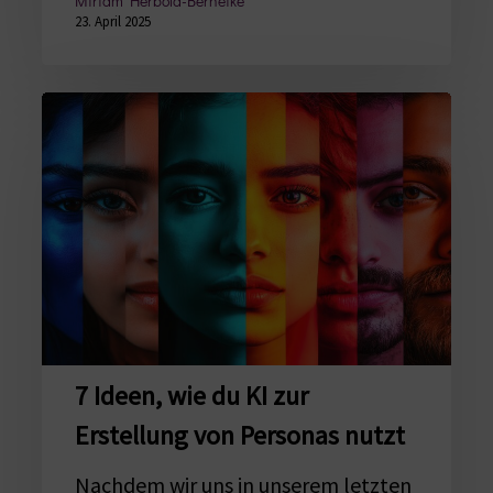
Miriam Herbold-Berneike
23. April 2025
7
Ideen,
wie
du
KI
zur
Erstellung
von
Personas
7 Ideen, wie du KI zur
nutzt
Erstellung von Personas nutzt
Nachdem wir uns in unserem letzten