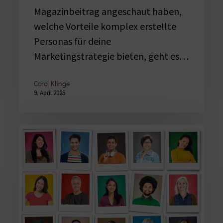
Magazinbeitrag angeschaut haben,
welche Vorteile komplex erstellte
Personas für deine
Marketingstrategie bieten, geht es…
Cora Klinge
9. April 2025
Personas
erstellen:
Vom
Stockfoto
zur
Wunschkund:in