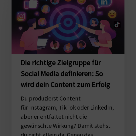
richtige
Zielgruppe
für
Social
Media
definieren:
So
Die richtige Zielgruppe für
wird
Social Media definieren: So
dein
wird dein Content zum Erfolg
Content
zum
Du produzierst Content
Erfolg
für Instagram, TikTok oder LinkedIn,
aber er entfaltet nicht die
gewünschte Wirkung? Damit stehst
du nicht allein da. Genau das…