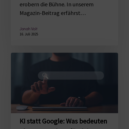
erobern die Bühne. In unserem
Magazin-Beitrag erfährst…
Jonah Voit
16. Juli 2025
KI
statt
Google:
Was
bedeuten
ChatGPT
und
Co.
KI statt Google: Was bedeuten
für