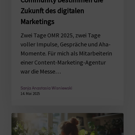
und
Zukunft des digitalen
Community
bestimmen
Marketings
die
Zwei Tage OMR 2025, zwei Tage
Zukunft
voller Impulse, Gespräche und Aha-
des
Momente. Für mich als Mitarbeiterin
digitalen
einer Content-Marketing-Agentur
Marketings
war die Messe…
Sanja Anastasia Wisniewski
14. Mai 2025
WCAG
3.0: