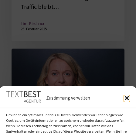
Traffic bleibt…
Tim Kirchner
26. Februar 2025
Warum
ist
Barrierefreiheit
(auch)
ein
SEO-
Zustimmung verwalten
Thema?
Um Ihnen ein optimales Erlebnis zu bieten, verwenden wir Technologien wie
Cookies, um Geräteinformationen zu speichern und/oder darauf zuzugreifen.
Wenn Sie diesen Technologien zustimmen, können wir Daten wie das
Warum ist Barrierefreiheit
Surfverhalten oder eindeutige IDs auf dieser Website verarbeiten. Wenn Sie Ihre