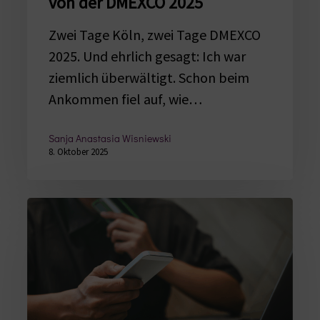
von der DMEXCO 2025
Zwei Tage Köln, zwei Tage DMEXCO
2025. Und ehrlich gesagt: Ich war
ziemlich überwältigt. Schon beim
Ankommen fiel auf, wie…
Sanja Anastasia Wisniewski
8. Oktober 2025
5
Irrtümer,
die
der
Customer
Journey