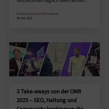
Nutzer:innen täglich beim Surfen…
Sanja Anastasia Wisniewski
28. Mai 2025
3
Take-
aways
von
der
OMR
2025
–
3 Take-aways von der OMR
SEO,
2025 – SEO, Haltung und
Haltung
Community bestimmen die