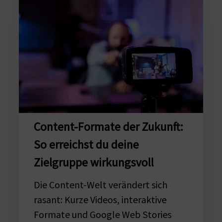
Formate
der
Zukunft:
So
erreichst
du
deine
Zielgruppe
wirkungsvoll
Content-Formate der Zukunft:
So erreichst du deine
Zielgruppe wirkungsvoll
Die Content-Welt verändert sich
rasant: Kurze Videos, interaktive
Formate und Google Web Stories