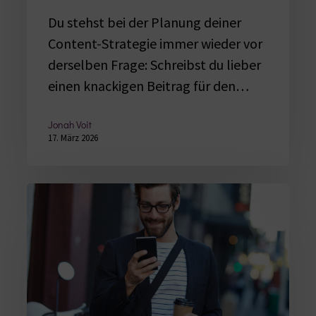
Du stehst bei der Planung deiner
Content-Strategie immer wieder vor
derselben Frage: Schreibst du lieber
einen knackigen Beitrag für den…
Jonah Voit
17. März 2026
Unternehmensstark:
E-
Mail-
Kampagnen,
die
sich