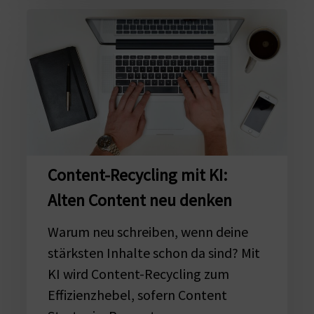
Content-
Recycling
mit
KI:
Alten
Content
neu
denken
Content-Recycling mit KI:
Alten Content neu denken
Warum neu schreiben, wenn deine
stärksten Inhalte schon da sind? Mit
KI wird Content-Recycling zum
Effizienzhebel, sofern Content