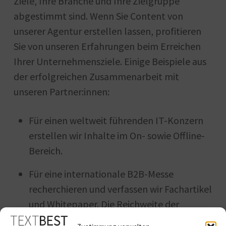
Ziele, Ihre Branche und Ihre Zielgruppe
abgestimmt sind. Wenn Sie Content von
unserer Agentur erstellen lassen, profitieren
Sie von unseren Erfahrungen beim Erreichen
Ihrer Unternehmensziele. Einige Beispiele aus
der erfolgreichen Zusammenarbeit mit
unseren Partner:innen:
Für einen weltweit führenden IT-Konzern
erstellen wir Inhalte im On- sowie Offline-
Bereich.
Für eine internationale B2B-Messe
recherchieren und verfassen wir Fachartikel
und Whitepaper. Die Reichweite der
publizierten Inhalte maximieren wir durch