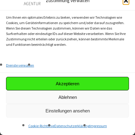
Zustimmung verwalten
Newsletter- sowie Social-Media-Marketing.
In detaillierten Reports bereiten wir
Um Ihnen ein optimales Erlebnis zu bieten, verwenden wir Technologien wie
Erfolgsanalysen der ergriffenen
Cookies, um Geräteinformationen zu speichern und/oder darauf zuzugreifen.
Wenn Sie diesen Technologien zustimmen, können wir Daten wie das
Maßnahmen auf.
Surfverhalten oder eindeutige IDs auf dieser Website verarbeiten. Wenn Sie Ihre
Zustimmung nicht erteilen oder zurückziehen, können bestimmte Merkmale
und Funktionen beeinträchtigt werden.
Für ein führendes deutsches Finanzinstitut
erstellen wir Ratgeber und Leitfäden rund
um Unternehmensgründung und -
Dienste verwalten
finanzierung sowie die Kreditvergabe an
kleine und mittelständische Unternehmen.
Akzeptieren
Für ein Versicherungsunternehmen, das
Ablehnen
einen umfangreichen Kfz-
Einstellungen ansehen
Versicherungsratgeber aufsetzt,
recherchieren wir performante Keywords
Cookie-Richtlinie
Datenschutzerklärung
Impressum
und erstellen Texte sowie Infografiken zu