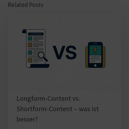
Related Posts
Longform-
Content
vs.
Shortform-
Content
–
was
ist
besser?
Longform-Content vs.
Shortform-Content – was ist
besser?