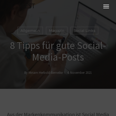
Skip
Menu
to
main
content
Allgemein
Magazin
Social Links
8 Tipps für gute Social-
Media-Posts
By
Miriam Herbold-Berneike
4. November 2021
Aus der Markenkommunikation ist Social Media