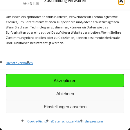
Zustimmung verwalten
Website
Um Ihnen ein optimales Erlebnis zu bieten, verwenden wir Technologien wie
Cookies, um Geräteinformationen zu speichern und/oder darauf zuzugreifen.
Wenn Sie diesen Technologien zustimmen, können wir Daten wie das
Surfverhalten oder eindeutige IDs auf dieser Website verarbeiten. Wenn Sie Ihre
Zustimmung nicht erteilen oder zurückziehen, können bestimmte Merkmale
und Funktionen beeinträchtigt werden.
Save my name, email, and website in this
browser for the next time I comment.
Dienste verwalten
Akzeptieren
Ablehnen
Einstellungen ansehen
Cookie-Richtlinie
Datenschutzerklärung
Impressum
FIRMENSITZ