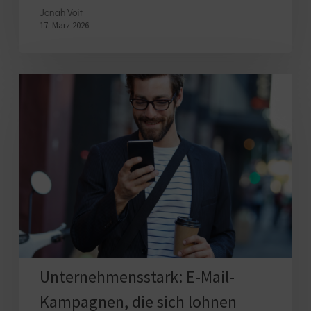
Jonah Voit
17. März 2026
Unternehmensstark:
E-
Mail-
Kampagnen,
die
sich
lohnen
Unternehmensstark: E-Mail-
Kampagnen, die sich lohnen