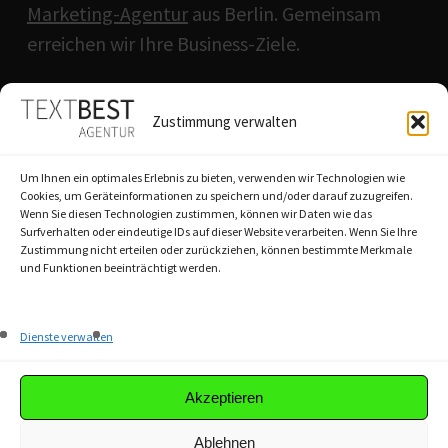
Marketing-Agentur
aus Berlin. Gemeinsam
erreichen wir Ihre Business-Ziele.
QUICKLINKS
Zustimmung verwalten
Agentur
Um Ihnen ein optimales Erlebnis zu bieten, verwenden wir Technologien wie
Textbest-Prinzip
Cookies, um Geräteinformationen zu speichern und/oder darauf zuzugreifen.
Wenn Sie diesen Technologien zustimmen, können wir Daten wie das
Workshops
Surfverhalten oder eindeutige IDs auf dieser Website verarbeiten. Wenn Sie Ihre
Referenzen
Zustimmung nicht erteilen oder zurückziehen, können bestimmte Merkmale
und Funktionen beeinträchtigt werden.
Akademie
Dienste verwalten
Magazin
Karriere
Akzeptieren
Ablehnen