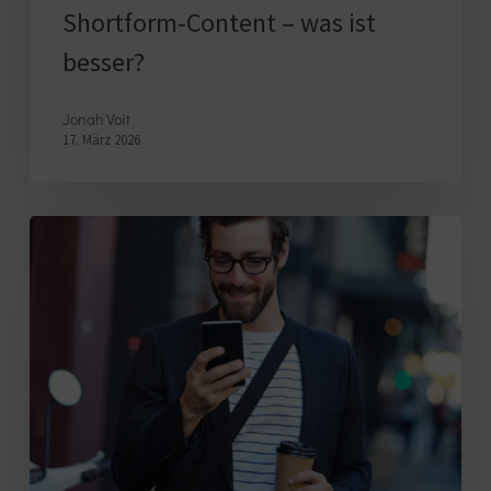
Shortform-Content – was ist
besser?
Jonah Voit
17. März 2026
Unternehmensstark:
E-
Mail-
Kampagnen,
die
sich
lohnen