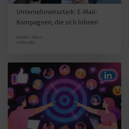
Unternehmensstark: E-Mail-
Kampagnen, die sich lohnen
Madlen Pekrul
4. März 2026
Die
richtige
Zielgruppe
für
Social
Media
definieren:
So