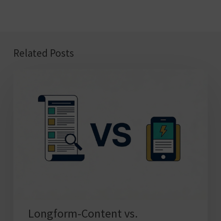
Related Posts
Longform-
Content
vs.
Shortform-
Content
–
was
ist
besser?
Longform-Content vs.