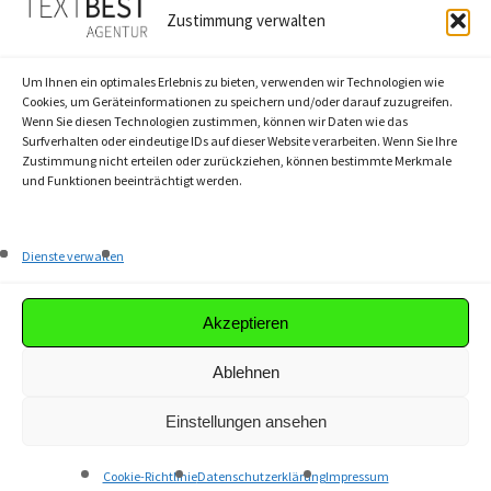
QUICKLINKS
Zustimmung verwalten
Agentur
Um Ihnen ein optimales Erlebnis zu bieten, verwenden wir Technologien wie
Textbest-Prinzip
Cookies, um Geräteinformationen zu speichern und/oder darauf zuzugreifen.
Wenn Sie diesen Technologien zustimmen, können wir Daten wie das
Workshops
Surfverhalten oder eindeutige IDs auf dieser Website verarbeiten. Wenn Sie Ihre
Referenzen
Zustimmung nicht erteilen oder zurückziehen, können bestimmte Merkmale
und Funktionen beeinträchtigt werden.
Akademie
Dienste verwalten
Magazin
Karriere
Akzeptieren
Ablehnen
Einstellungen ansehen
© textbest GmbH
linkedin
instagram
Cookie-Richtlinie
Datenschutzerklärung
Impressum