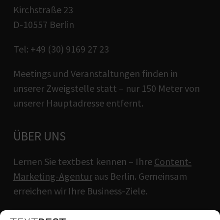
Kirchstraße 23
D-10557 Berlin
Tel: +49 (30) 9169 27 23
Meetings und Veranstaltungen finden in
unserer Zweigstelle statt – nur 150 Meter von
unserer Hauptadresse entfernt.
ÜBER UNS
Lernen Sie textbest kennen – Ihre
Content-
Marketing-Agentur
aus Berlin. Gemeinsam
erreichen wir Ihre Business-Ziele.