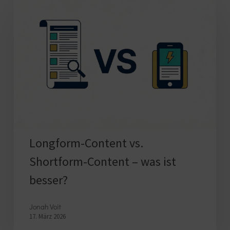
Content
vs.
Shortform-
Content
–
was
ist
besser?
Longform-Content vs.
Shortform-Content – was ist
besser?
Jonah Voit
17. März 2026