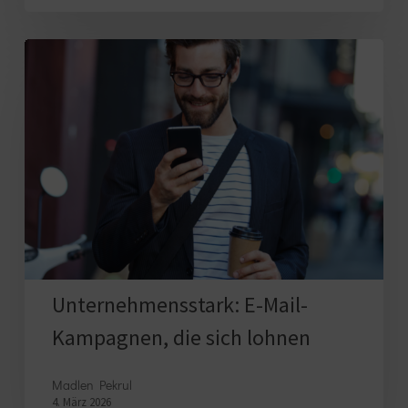
Unternehmensstark:
E-
Mail-
Kampagnen,
die
sich
lohnen
Unternehmensstark: E-Mail-
Kampagnen, die sich lohnen
Madlen Pekrul
4. März 2026