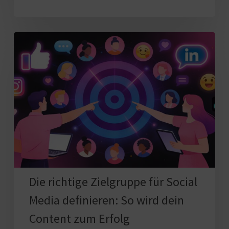
Die
richtige
Zielgruppe
für
Social
Media
definieren:
So
wird
dein
Die richtige Zielgruppe für Social
Content
Media definieren: So wird dein
zum
Content zum Erfolg
Erfolg