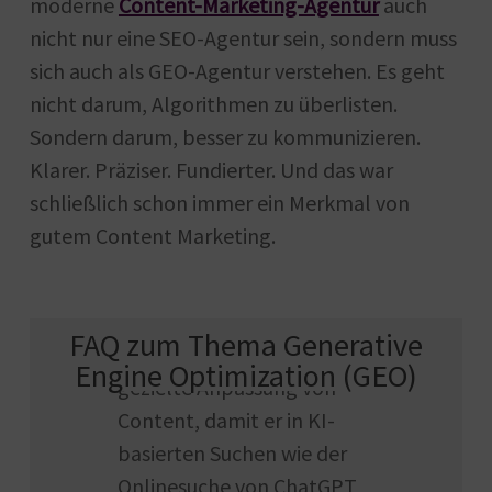
moderne
Content-Marketing-Agentur
auch
nicht nur eine SEO-Agentur sein, sondern muss
sich auch als GEO-Agentur verstehen. Es geht
nicht darum, Algorithmen zu überlisten.
Sondern darum, besser zu kommunizieren.
Klarer. Präziser. Fundierter. Und das war
schließlich schon immer ein Merkmal von
gutem Content Marketing.
Was ist Generative Engine
Optimization?
Generative Engine
FAQ zum Thema Generative
Optimization (GEO) ist die
Engine Optimization (GEO)
gezielte Anpassung von
Content, damit er in KI-
basierten Suchen wie der
Onlinesuche von ChatGPT