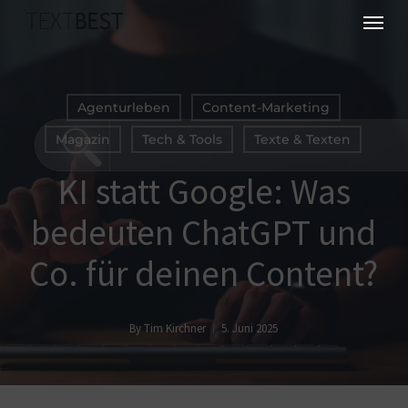
Skip
Menu
to
main
content
Agenturleben
Content-Marketing
Magazin
Tech & Tools
Texte & Texten
KI statt Google: Was
bedeuten ChatGPT und
Co. für deinen Content?
By
Tim Kirchner
5. Juni 2025