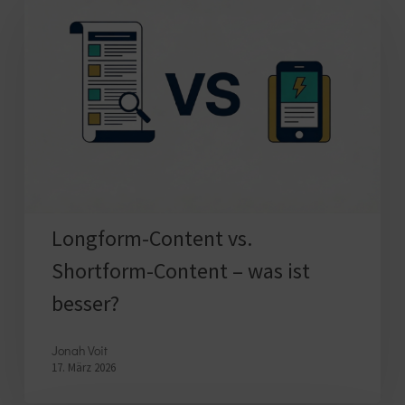
Content
vs.
Shortform-
Content
–
was
ist
besser?
Longform-Content vs.
Shortform-Content – was ist
besser?
Jonah Voit
17. März 2026