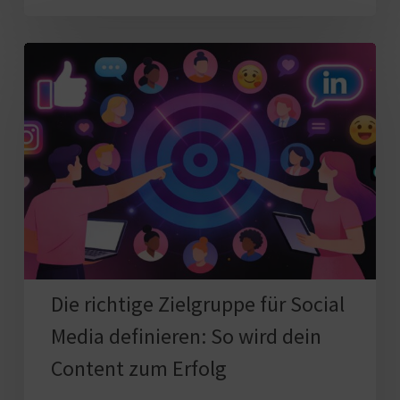
Die
richtige
Zielgruppe
für
Social
Media
definieren:
So
wird
dein
Die richtige Zielgruppe für Social
Content
Media definieren: So wird dein
zum
Content zum Erfolg
Erfolg