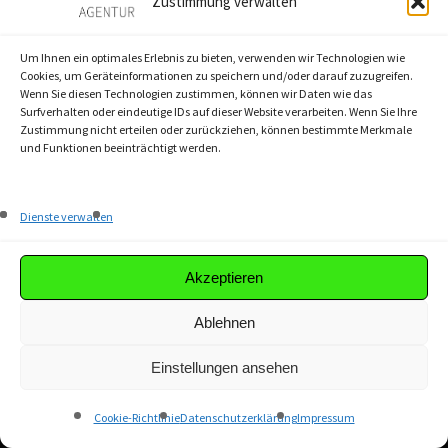
Zustimmung verwalten
ÜBER UNS
Um Ihnen ein optimales Erlebnis zu bieten, verwenden wir Technologien wie
Cookies, um Geräteinformationen zu speichern und/oder darauf zuzugreifen.
Lernen Sie textbest kennen – Ihre
Content-
Wenn Sie diesen Technologien zustimmen, können wir Daten wie das
Surfverhalten oder eindeutige IDs auf dieser Website verarbeiten. Wenn Sie Ihre
Marketing-Agentur
aus Berlin. Gemeinsam
Zustimmung nicht erteilen oder zurückziehen, können bestimmte Merkmale
und Funktionen beeinträchtigt werden.
erreichen wir Ihre Business-Ziele.
Dienste verwalten
QUICKLINKS
Agentur
Akzeptieren
Textbest-Prinzip
Ablehnen
Workshops
Referenzen
Einstellungen ansehen
Akademie
Cookie-Richtlinie
Datenschutzerklärung
Impressum