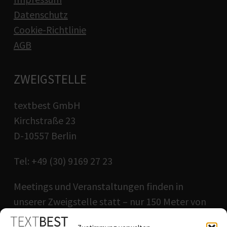
Datenschutz
Cookie-Richtlinie
AGB
ZWEIGSTELLE
textbest GmbH
Kirchstraße 23
D-10557 Berlin
Tel: +49 (30) 9169 27 23
Meetings und Veranstaltungen finden in
unserer Zweigstelle statt – nur 150 Meter von
unserer Hauptadresse entfernt.