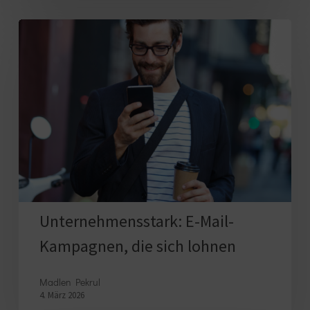
Unternehmensstark:
E-
Mail-
Kampagnen,
die
sich
lohnen
Unternehmensstark: E-Mail-
Kampagnen, die sich lohnen
Madlen Pekrul
4. März 2026