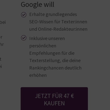
Google will
Erhalte grundlegendes
SEO-Wissen für Texter:innen
bei
und Online-Redakteur:innen
or
Inklusive unseren
hr
persönlichen
Empfehlungen für die
t
Texterstellung, die deine
i
Rankingchancen deutlich
erhöhen
JETZT FÜR 47 €
KAUFEN