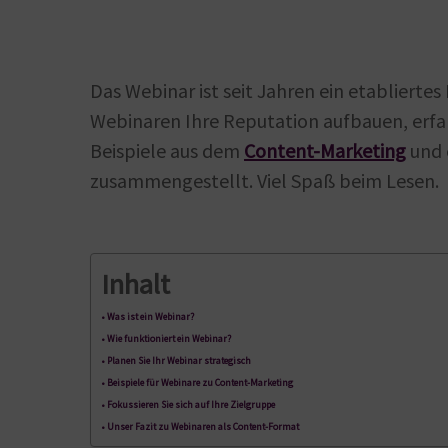
Das Webinar ist seit Jahren ein etabliertes
Webinaren Ihre Reputation aufbauen, erfah
Beispiele aus dem
Content-Marketing
und e
zusammengestellt. Viel Spaß beim Lesen.
Inhalt
Was ist ein Webinar?
Wie funktioniert ein Webinar?
Planen Sie Ihr Webinar strategisch
Beispiele für Webinare zu Content-Marketing
Fokussieren Sie sich auf Ihre Zielgruppe
Unser Fazit zu Webinaren als Content-Format