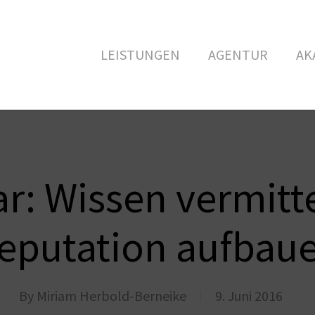
LEISTUNGEN
AGENTUR
AK
r: Wissen vermitt
eputation aufbau
By
Miriam Herbold-Berneike
9. Juni 2016