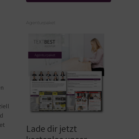
Agenturpaket
en
iell
nd
et
Lade dir jetzt