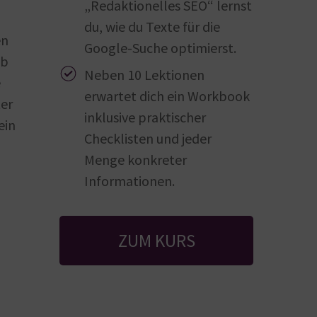
„Redaktionelles SEO“ lernst
du, wie du Texte für die
en
Google-Suche optimierst.
ob
Neben 10 Lektionen
e
erwartet dich ein Workbook
ter
inklusive praktischer
ein
Checklisten und jeder
Menge konkreter
Informationen.
ZUM KURS