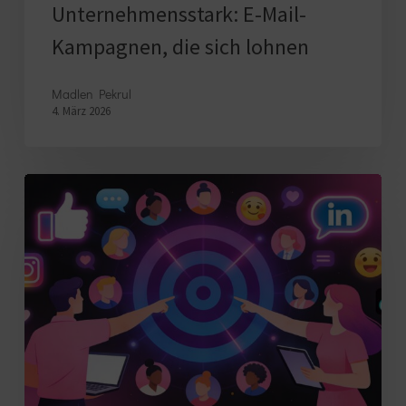
Unternehmensstark: E-Mail-
Kampagnen, die sich lohnen
Madlen Pekrul
4. März 2026
Die
richtige
Zielgruppe
für
Social
Media
definieren:
So
wird