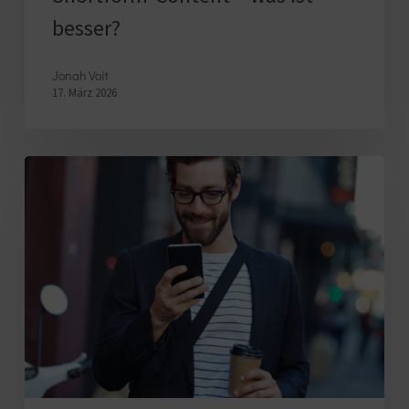
besser?
Jonah Voit
17. März 2026
Unternehmensstark:
E-
Mail-
Kampagnen,
die
sich
lohnen