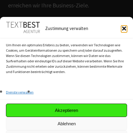
erreichen wir Ihre Business-Ziele.
QUICKLINKS
Zustimmung verwalten
Agentur
Um Ihnen ein optimales Erlebnis zu bieten, verwenden wir Technologien wie
Textbest-Prinzip
Cookies, um Geräteinformationen zu speichern und/oder darauf zuzugreifen.
Wenn Sie diesen Technologien zustimmen, können wir Daten wie das
Workshops
Surfverhalten oder eindeutige IDs auf dieser Website verarbeiten. Wenn Sie Ihre
Referenzen
Zustimmung nicht erteilen oder zurückziehen, können bestimmte Merkmale
und Funktionen beeinträchtigt werden.
Akademie
Dienste verwalten
Magazin
Karriere
Akzeptieren
Ablehnen