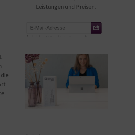
Leistungen und Preisen.
.
h
 die
Art
te