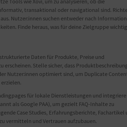
utze Tools wie Xovi, um zu analysieren, ob die
formativ, transaktional oder navigational sind. Richt
 aus. Nutzer:innen suchen entweder nach Information
iten. Finde heraus, was für deine Zielgruppe wichtig 
 strukturierte Daten für Produkte, Preise und
u erscheinen. Stelle sicher, dass Produktbeschreibun
 der Nutzer:innen optimiert sind, um Duplicate Conten
erzielen.
ndingpages für lokale Dienstleistungen und integriere
annt als Google PAA), um gezielt FAQ-Inhalte zu
gende Case Studies, Erfahrungsberichte, Fachartikel
zu vermitteln und Vertrauen aufzubauen.