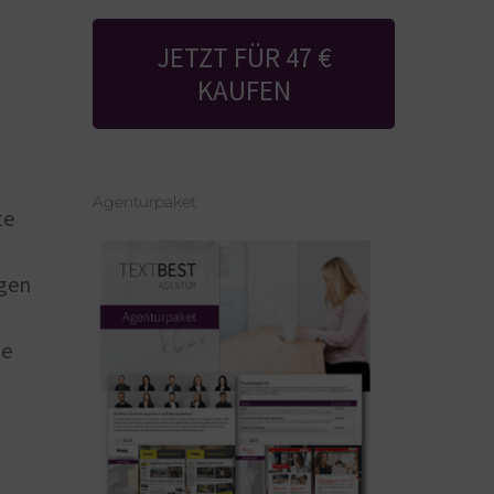
JETZT FÜR 47 €
KAUFEN
Agenturpaket
te
igen
te