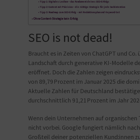
Tipp 1: Digitales Lexikon – das Fundament deines SEO-Erfolgs
Tipp 2: Content mit Präzision – die richtige Strategie für jede Suchintention
Tipp 3: Roadmap zum SEO-Erfolg – mit Redaktionsplan und Keyword-Set
Ohne Content-Strategie kein Erfolg
SEO is not dead!
Braucht es in Zeiten von ChatGPT und Co. ü
Landschaft durch generative KI-Modelle d
eröffnet. Doch die Zahlen zeigen eindruck
von 89,79 Prozent im Januar 2025 die domi
Aktuelle Zahlen für Deutschland bestätigen
durchschnittlich 91,21 Prozent im Jahr 20
Wenn dein Unternehmen auf organischen Tr
nicht vorbei. Google fungiert nämlich nach
Großteil deiner potenziellen Kund:innen zu