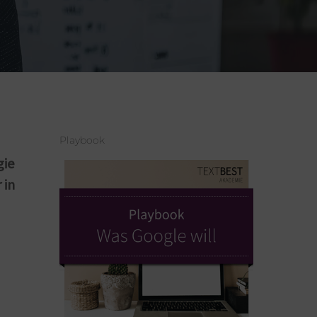
Playbook
gie
 in