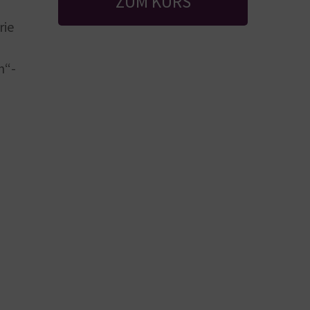
ZUM KURS
rie
n“-