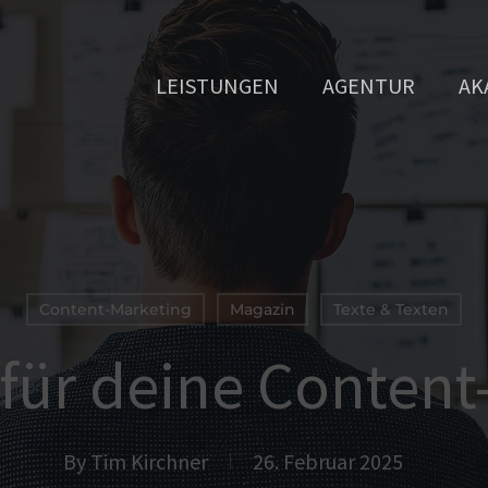
LEISTUNGEN
AGENTUR
AK
Content-Marketing
Magazin
Texte & Texten
für deine Content
By
Tim Kirchner
26. Februar 2025