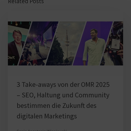
Related Posts
3
Take-
aways
von
der
OMR
2025
–
3 Take-aways von der OMR 2025
SEO,
Haltung
– SEO, Haltung und Community
und
bestimmen die Zukunft des
Community
digitalen Marketings
bestimmen
die