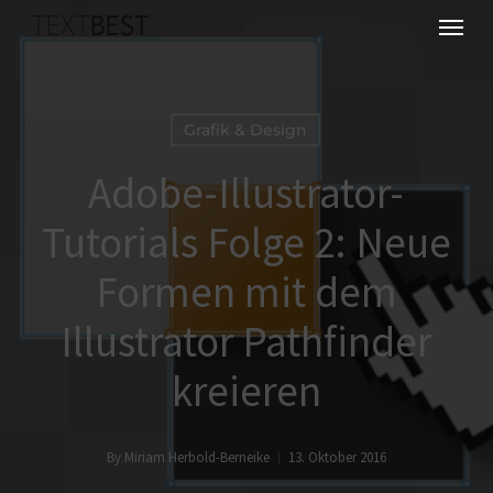
Skip
Menu
to
main
content
Grafik & Design
Adobe-Illustrator-
Tutorials Folge 2: Neue
Formen mit dem
Illustrator Pathfinder
kreieren
By
Miriam Herbold-Berneike
13. Oktober 2016