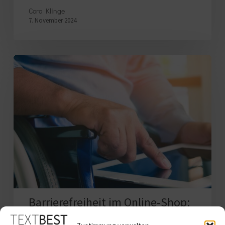
Cora Klinge
7. November 2024
Barrierefreiheit
im
Online-
Shop:
7
Tipps
für
Online-
Händler:innen
Barrierefreiheit im Online-Shop:
7 Tipps für Online-Händler:innen