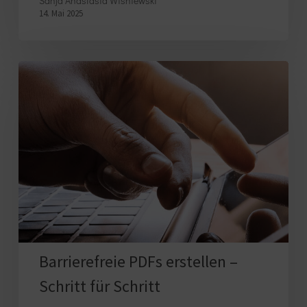
Sanja Anastasia Wisniewski
Zukunft
14. Mai 2025
des
digitalen
Barrierefreie
Marketings
PDFs
erstellen
–
Schritt
für
Schritt
Barrierefreie PDFs erstellen –
Schritt für Schritt