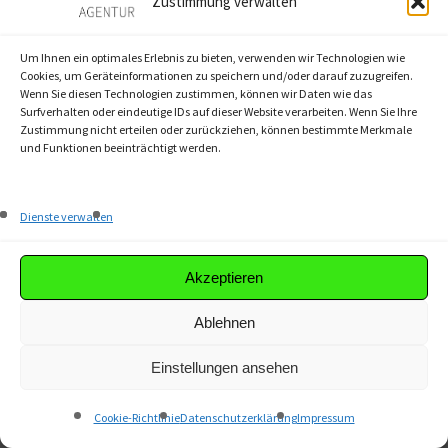
Zustimmung verwalten
Cora Klinge
Um Ihnen ein optimales Erlebnis zu bieten, verwenden wir Technologien wie
10. Oktober 2024
Cookies, um Geräteinformationen zu speichern und/oder darauf zuzugreifen.
Wenn Sie diesen Technologien zustimmen, können wir Daten wie das
Surfverhalten oder eindeutige IDs auf dieser Website verarbeiten. Wenn Sie Ihre
Zustimmung nicht erteilen oder zurückziehen, können bestimmte Merkmale
und Funktionen beeinträchtigt werden.
Dienste verwalten
Leave a Reply
Akzeptieren
Ablehnen
My comment is..
Einstellungen ansehen
Cookie-Richtlinie
Datenschutzerklärung
Impressum