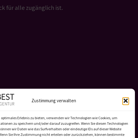
k für alle zugänglich ist.
Zustimmung verwalten
 optimales Erlebnis zu bieten, verwenden wir Technologien wie Cookies, um
ationen zu speichern und/oder darauf zuzugreifen. Wenn Sie diesen Technologien
önnen wir Daten wie das Surfverhalten oder eindeutige IDs auf dieser Website
 Wenn Sie Ihre Zustimmung nicht erteilen oder zurückziehen, können bestimmte