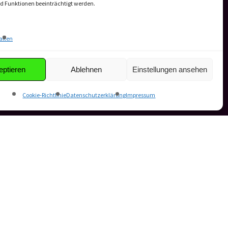
 Funktionen beeinträchtigt werden.
alten
eptieren
Ablehnen
Einstellungen ansehen
Cookie-Richtlinie
Datenschutzerklärung
Impressum
QUICKLINKS
en –
Agentur
Textbest-Prinzip
einsam
Workshops
s-Ziele.
Referenzen