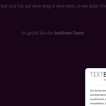
Rat und Tat auf dem Weg in eine Welt, in der jeder Klic
Es grüßt Sie das
textbest-Team
Um Ihnen ein
Geräteinform
zustimmen, k
verarbeiten.