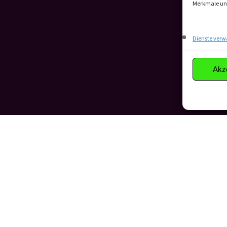
Merkmale und
Dienste verw
Akz
GSTELLE
ÜBER UNS
st GmbH
Lernen Sie textbest kenn
raße 23
Ihre
Content-Marketing-
7 Berlin
Agentur
aus Berlin. Gem
erreichen wir Ihre Busines