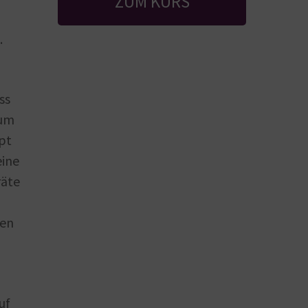
ZUM KURS
.
ss
aum
pt
eine
räte
len
uf