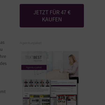
JETZT FÜR 47 €
KAUFEN
das
Agenturpaket
zu
Ihre
ndes
mmt