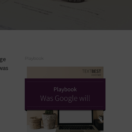
äge
Playbook
 was