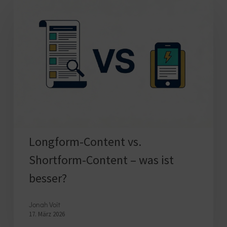
Longform-
Content
vs.
Shortform-
Content
–
was
ist
besser?
Longform-Content vs.
Shortform-Content – was ist
besser?
Jonah Voit
17. März 2026