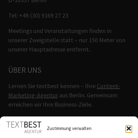
Tel: +49 (30) 9169 27 23
Meetings und Veranstaltungen finden in
unserer Zweigstelle statt – nur 150 Meter von
unserer Hauptadresse entfernt.
ÜBER UNS
Lernen Sie textbest kennen – Ihre
Content-
Marketing-Agentur
aus Berlin. Gemeinsam
erreichen wir Ihre Business-Ziele.
QUICKLINKS
Zustimmung verwalten