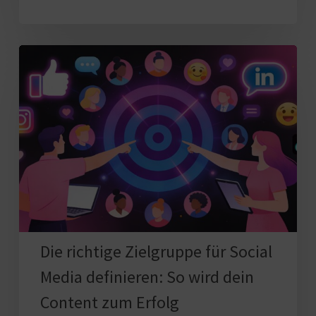
Die
richtige
Zielgruppe
für
Social
Media
definieren:
So
wird
dein
Die richtige Zielgruppe für Social
Content
Media definieren: So wird dein
zum
Content zum Erfolg
Erfolg