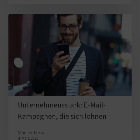
Unternehmensstark:
E-
Mail-
Kampagnen,
die
sich
lohnen
Unternehmensstark: E-Mail-
Kampagnen, die sich lohnen
Madlen Pekrul
4. März 2026