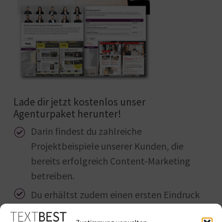
Lade dir jetzt kostenlos unser
Agenturpaket herunter!
Darin findest du zahlreiche
Projektbeispiele unserer Kunden, die
bereits erfolgreich Content-Marketing
betreiben.
Du erhältst zudem einen ersten Eindruck
von uns, unserem Team, unseren