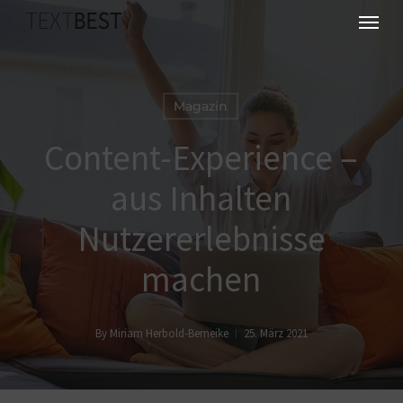
Skip
Menu
to
main
content
Magazin
Content-Experience –
aus Inhalten
Nutzererlebnisse
machen
By
Miriam Herbold-Berneike
25. März 2021