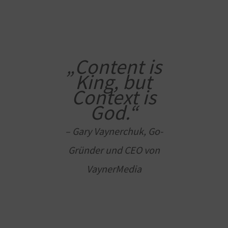
„Content is
King, but
Context is
God.“
– Gary Vaynerchuk, Go-
Gründer und CEO von
VaynerMedia