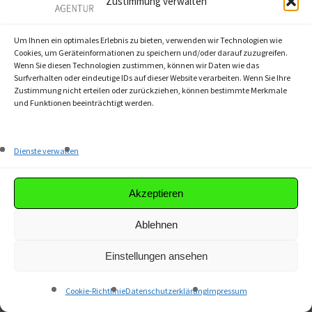
Zustimmung verwalten
Leistungen und Preisen.
Um Ihnen ein optimales Erlebnis zu bieten, verwenden wir Technologien wie
Cookies, um Geräteinformationen zu speichern und/oder darauf zuzugreifen.
Wenn Sie diesen Technologien zustimmen, können wir Daten wie das
Surfverhalten oder eindeutige IDs auf dieser Website verarbeiten. Wenn Sie Ihre
Zustimmung nicht erteilen oder zurückziehen, können bestimmte Merkmale
und Funktionen beeinträchtigt werden.
Dienste verwalten
Akzeptieren
Ablehnen
Einstellungen ansehen
Cookie-Richtlinie
Datenschutzerklärung
Impressum
Onlinekurs