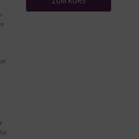
ZUM KURS
r
te
ter
t
für