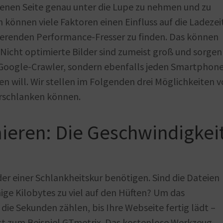
genen Seite genau unter die Lupe zu nehmen und zu
 können viele Faktoren einen Einfluss auf die Ladezei
avierenden Performance-Fresser zu finden. Das können
 Nicht optimierte Bilder sind zumeist groß und sorgen
e Google-Crawler, sondern ebenfalls jeden Smartphon
fen will. Wir stellen im Folgenden drei Möglichkeiten v
verschlanken können.
mieren: Die Geschwindigkei
der einer Schlankheitskur benötigen. Sind die Dateien
ige Kilobytes zu viel auf den Hüften? Um das
 die Sekunden zählen, bis Ihre Webseite fertig lädt –
ist zum Beispiel GTmetrix. Das kostenlose Werkzeug