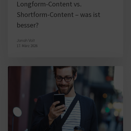
Longform-Content vs.
Shortform-Content – was ist
besser?
Jonah Voit
17. März 2026
Unternehmensstark:
E-
Mail-
Kampagnen,
die
sich
lohnen