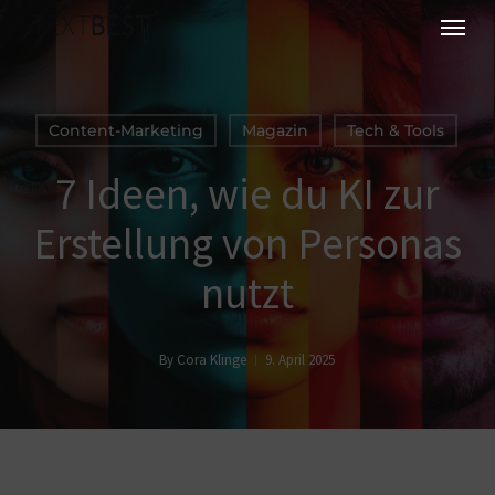
Skip
Menu
to
main
content
Content-Marketing
Magazin
Tech & Tools
7 Ideen, wie du KI zur
Erstellung von Personas
nutzt
By
Cora Klinge
9. April 2025