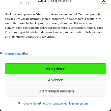
Zustimmung verwalten
textbest GmbH
Thomasiusstr. 25
Um Ihnen ein optimales Erlebnis zu bieten, verwenden wir Technologien wie
D-10557 Berlin
Cookies, um Geräteinformationen zu speichern und/oder darauf zuzugreifen.
Wenn Sie diesen Technologien zustimmen, können wir Daten wie das
Tel.: +49 (30) 3988 7416
Surfverhalten oder eindeutige IDs auf dieser Website verarbeiten. Wenn Sie Ihre
Zustimmung nicht erteilen oder zurückziehen, können bestimmte Merkmale
E-Mail:
anfrage@textbest.de
und Funktionen beeinträchtigt werden.
Impressum
Dienste verwalten
Datenschutz
Cookie-Richtlinie
Akzeptieren
AGB
Ablehnen
ZWEIGSTELLE
Einstellungen ansehen
textbest GmbH
Cookie-Richtlinie
Datenschutzerklärung
Impressum
Kirchstraße 23