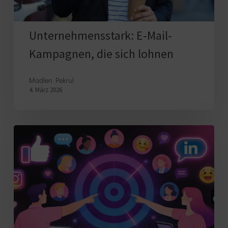
Unternehmensstark: E-Mail-
Kampagnen, die sich lohnen
Madlen Pekrul
4. März 2026
Die
richtige
Zielgruppe
für
Social
Media
definieren: