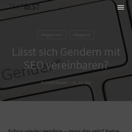
Skip
Menu
to
main
content
Allgemein
Magazin
Lässt sich Gendern mit
SEO vereinbaren?
By
Frank Wessels
15. Juli 2021
Schon wieder gendern – muss das sein? Keine