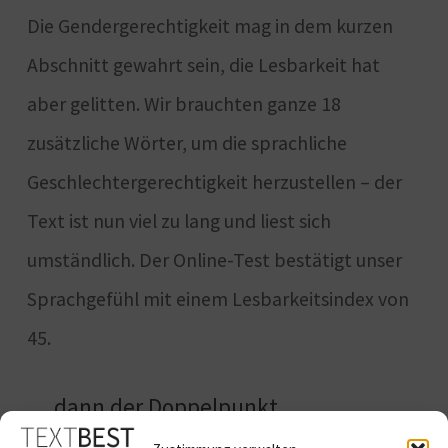
Die Gendergerechtigkeit mag in dem kurzen
Abschnitt gewahrt sein, die Lesbarkeit hat
aber gelitten. Wir brauchten ganze 18
zusätzliche Wörter, um die sprachliche
Geschlechtergerechtigkeit herzustellen – der
Text ist nun viel zu lang und liest sich
umständlich. Der Online-Test bestätigt unser
Sprachgefühl mit einem Lesbarkeitsindex von
45.
… dann der Doppelpunkt
Zum Vergleich gendern wir nun alle Stellen mit