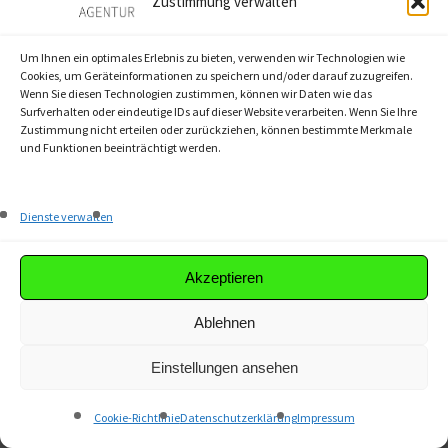
Zustimmung verwalten
Erhalte grundlegendes SEO-Wissen für
Texter:innen und Online-Redakteur:innen
Um Ihnen ein optimales Erlebnis zu bieten, verwenden wir Technologien wie
Cookies, um Geräteinformationen zu speichern und/oder darauf zuzugreifen.
Wenn Sie diesen Technologien zustimmen, können wir Daten wie das
Inklusive unseren persönlichen
Surfverhalten oder eindeutige IDs auf dieser Website verarbeiten. Wenn Sie Ihre
Empfehlungen für die Texterstellung, die
Zustimmung nicht erteilen oder zurückziehen, können bestimmte Merkmale
und Funktionen beeinträchtigt werden.
deine Rankingchancen deutlich erhöhen
Dienste verwalten
JETZT FÜR 47 € KAUFEN
Akzeptieren
Ablehnen
Agenturpaket
Einstellungen ansehen
Cookie-Richtlinie
Datenschutzerklärung
Impressum