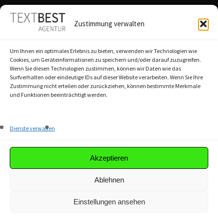
QUICKLINKS
Zustimmung verwalten
Agentur
Um Ihnen ein optimales Erlebnis zu bieten, verwenden wir Technologien wie
Textbest-Prinzip
Cookies, um Geräteinformationen zu speichern und/oder darauf zuzugreifen.
Wenn Sie diesen Technologien zustimmen, können wir Daten wie das
Workshops
Surfverhalten oder eindeutige IDs auf dieser Website verarbeiten. Wenn Sie Ihre
Referenzen
Zustimmung nicht erteilen oder zurückziehen, können bestimmte Merkmale
und Funktionen beeinträchtigt werden.
Akademie
Dienste verwalten
Magazin
Karriere
Akzeptieren
Ablehnen
Einstellungen ansehen
© textbest GmbH