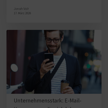
Jonah Voit
17. März 2026
Unternehmensstark:
E-
Mail-
Kampagnen,
die
sich
lohnen
Unternehmensstark: E-Mail-