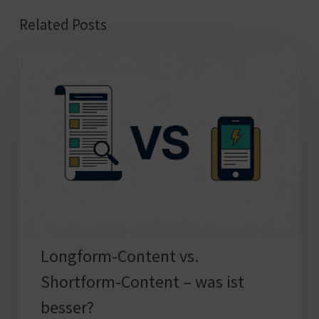
Related Posts
Longform-
Content
vs.
Shortform-
Content
–
was
ist
besser?
Longform-Content vs.
Shortform-Content – was ist
besser?