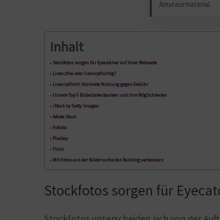
Amateurmaterial.
Inhalt
Stockfotos sorgen für Eyecatcher auf Ihrer Webseite
Lizenzfrei oder lizenzpflichtig?
Lizenzpflicht: Konkrete Nutzung gegen Gebühr
Unsere Top 5 Bilderdatenbanken und ihre Möglichkeiten
iStock by Getty Images:
Adobe Stock
Fotolia
Pixabay
Flickr
Mit Fotos aus der Bildersuche das Ranking verbessern
Stockfotos sorgen für Eyecat
Stockfotos unterscheiden sich von der Auf