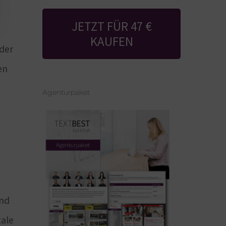
JETZT FÜR 47 €
KAUFEN
 der
en
Agenturpaket
und
tale