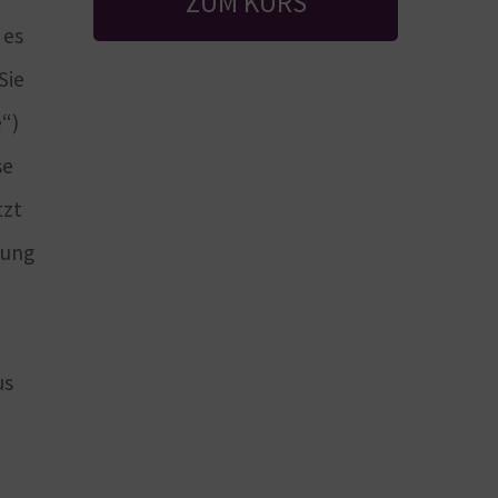
ZUM KURS
 es
Sie
e“)
se
tzt
zung
us