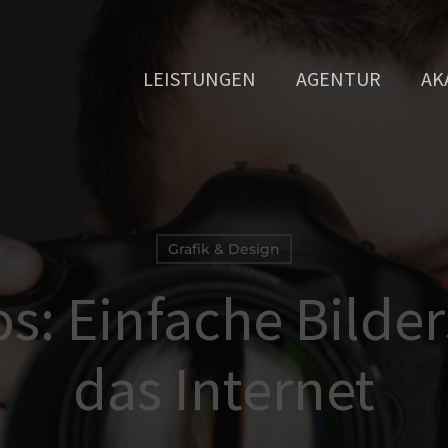
LEISTUNGEN
AGENTUR
AK
Grafik & Design
s: Einfache Bilde
das Internet