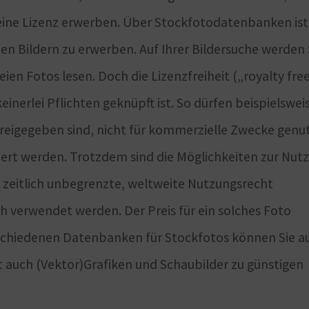
e eine Lizenz erwerben. Über Stockfotodatenbanken ist
en Bildern zu erwerben. Auf Ihrer Bildersuche werden 
eien Fotos lesen. Doch die Lizenzfreiheit („royalty fre
inerlei Pflichten geknüpft ist. So dürfen beispielswei
 freigegeben sind, nicht für kommerzielle Zwecke genu
ert werden. Trotzdem sind die Möglichkeiten zur Nut
s zeitlich unbegrenzte, weltweite Nutzungsrecht
 verwendet werden. Der Preis für ein solches Foto
erschiedenen Datenbanken für Stockfotos können Sie a
rt auch (Vektor)Grafiken und Schaubilder zu günstigen