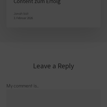
Content zum Erfolg
Erfolg
Jonah Voit
3. Februar 2026
Leave a Reply
My comment is..