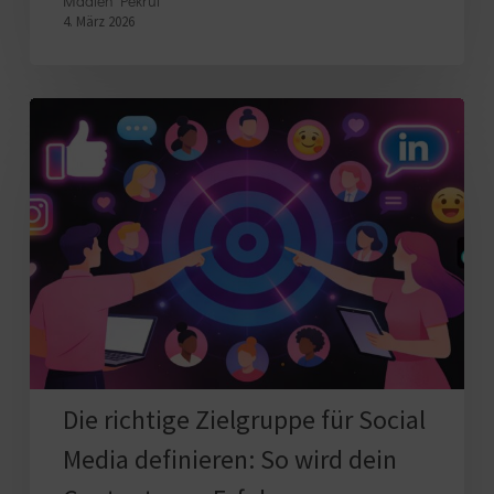
Madlen Pekrul
4. März 2026
Die
richtige
Zielgruppe
für
Social
Media
definieren:
So
wird
dein
Die richtige Zielgruppe für Social
Content
Media definieren: So wird dein
zum