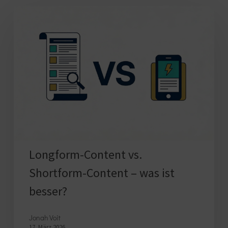
Longform-
Content
vs.
Shortform-
Content
–
was
ist
besser?
Longform-Content vs.
Shortform-Content – was ist
besser?
Jonah Voit
17. März 2026