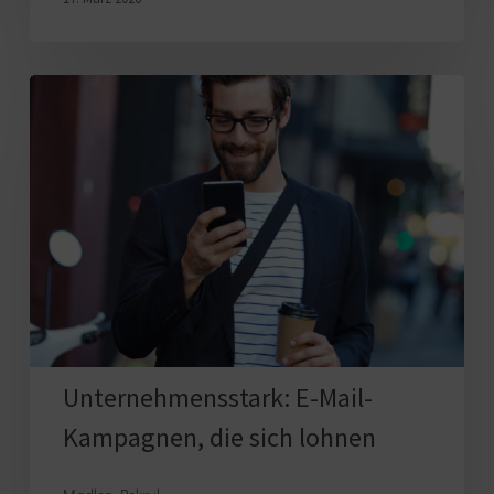
Unternehmensstark:
E-
Mail-
Kampagnen,
die
sich
lohnen
Unternehmensstark: E-Mail-
Kampagnen, die sich lohnen