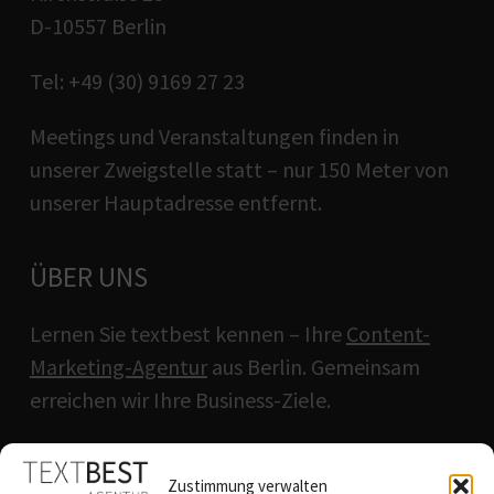
D-10557 Berlin
Tel: +49 (30) 9169 27 23
Meetings und Veranstaltungen finden in
unserer Zweigstelle statt – nur 150 Meter von
unserer Hauptadresse entfernt.
ÜBER UNS
Lernen Sie textbest kennen – Ihre
Content-
Marketing-Agentur
aus Berlin. Gemeinsam
erreichen wir Ihre Business-Ziele.
QUICKLINKS
Zustimmung verwalten