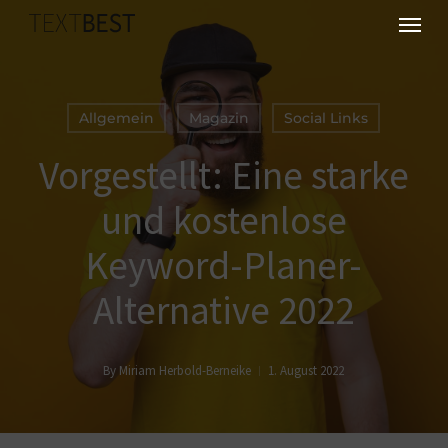
Skip
Menu
to
main
content
Allgemein
Magazin
Social Links
Vorgestellt: Eine starke
und kostenlose
Keyword-Planer-
Alternative 2022
By
Miriam Herbold-Berneike
1. August 2022